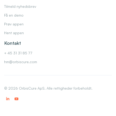
Tilmeld nyhedsbrev
Få en demo
Prøv appen
Hent appen
Kontakt
+ 45 31 31 85 77
hm@orbiscure.com
©
2026
OrbisCure ApS. Alle rettigheder forbeholdt.

