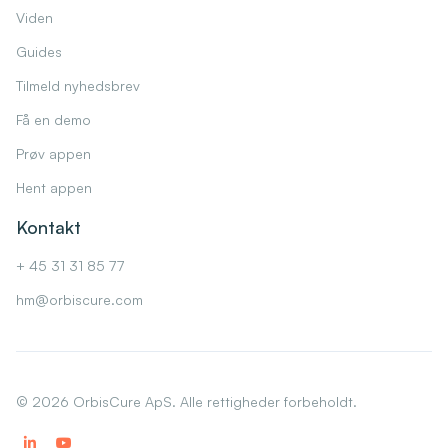
Viden
Guides
Tilmeld nyhedsbrev
Få en demo
Prøv appen
Hent appen
Kontakt
+ 45 31 31 85 77
hm@orbiscure.com
©
2026
OrbisCure ApS. Alle rettigheder forbeholdt.

