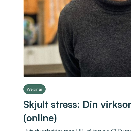
Webinar
Skjult stress: Din virk
(online)
Hvis du arbejder med HR, så tag din CFO und