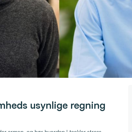
somheds usynlige regning
er armen, og hør hvordan I tackler stress