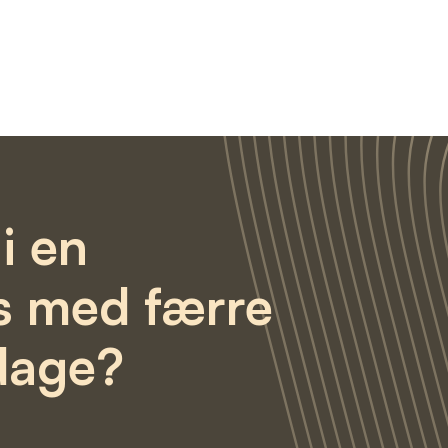
i en
s med færre
dage?