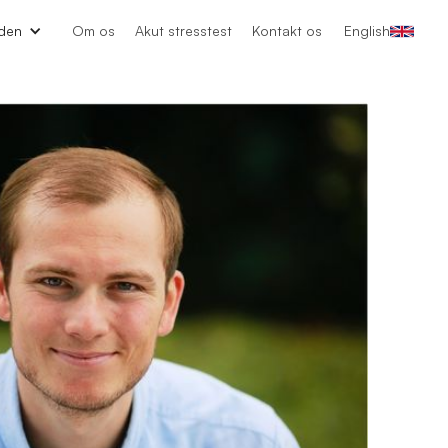
den
Om os
Akut stresstest
Kontakt os
English