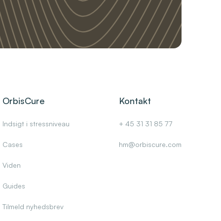
OrbisCure
Kontakt
Indsigt i stressniveau
+ 45 31 31 85 77
Cases
hm@orbiscure.com
Viden
Guides
Tilmeld nyhedsbrev