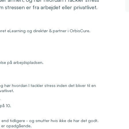
m stressen er fra arbejdet eller privatlivet.
seret eLearning og direktør & partner i OrbisCure.
else på arbejdspladsen.
hør hvordan I tackler stress inden det bliver til en
vatlivet.
.
på 10.
end tidligere - og smutter hvis ikke de har det godt.
en er opadgående.