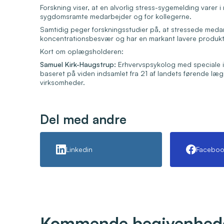
Forskning viser, at en alvorlig stress-sygemelding varer 
sygdomsramte medarbejder og for kollegerne.
Samtidig peger forskningsstudier på, at stressede me
koncentrationsbesvær og har en markant lavere produkti
Kort om oplægsholderen:
Samuel Kirk-Haugstrup:
Erhvervspsykolog med speciale i
baseret på viden indsamlet fra 21 af landets førende l
virksomheder.
Del med andre
Linkedin
Faceboo
Kommende begivenhed