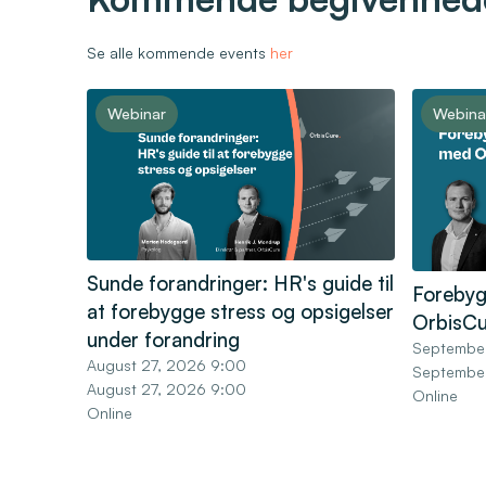
Se alle kommende events
her
Webinar
Webina
Sunde forandringer: HR's guide til
Forebyg
at forebygge stress og opsigelser
OrbisCu
under forandring
Septembe
August 27, 2026 9:00
Septembe
August 27, 2026 9:00
Online
Online