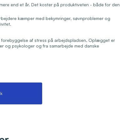
i mere end et år. Det koster på produktiveten - både for den
darbejdere kæmper med bekymringer, søvnproblemer og
vitet.
 forebyggelse af stress på arbejdspladsen. Oplægget er
æger og psykologer og fra samarbejde med danske
k
er