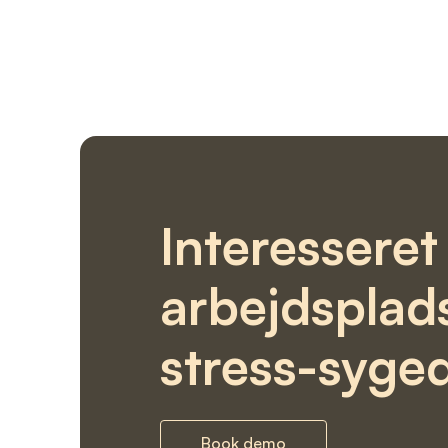
Interesseret 
arbejdsplad
stress-syge
Book demo