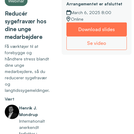
Webinar
Arrangementet er afsluttet
Reducér
March 6, 2025 8:00
Online
sygefravær hos
dine unge
Download slides
medarbejdere
Se video
Få værktøjer til at
forebygge og
håndtere stress blandt
dine unge
medarbejdere, så du
reducerer sygefravær
og
langtidssygemeldinger.
Vært
Henrik J.
Mondrup
Internationalt
anerkendt
forfatter i