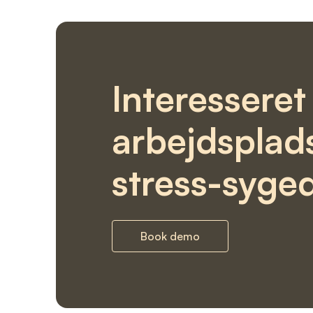
Interesseret 
arbejdsplad
stress-syge
Book demo