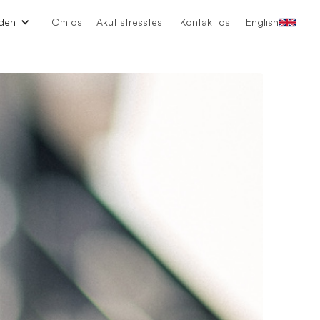
den
Om os
Akut stresstest
Kontakt os
English