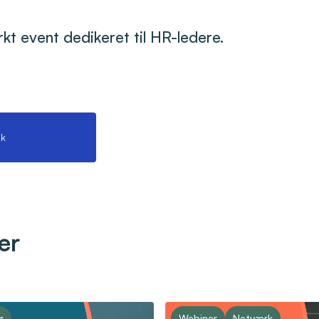
ærkt event dedikeret til HR-ledere.
k
er
r
Webinar
Netværk