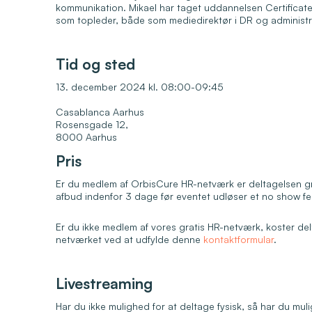
kommunikation. Mikael har taget uddannelsen Certificate 
som topleder, både som mediedirektør i DR og administr
Tid og sted
13. december 2024 kl. 08:00-09:45
Casablanca Aarhus
Rosensgade 12,
8000 Aarhus
Pris
Er du medlem af OrbisCure HR-netværk er deltagelsen 
afbud indenfor 3 dage før eventet udløser et no show f
Er du ikke medlem af vores gratis HR-netværk, koster d
netværket ved at udfylde denne
kontaktformular
.
Livestreaming
Har du ikke mulighed for at deltage fysisk, så har du mul