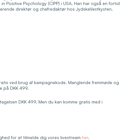
in Positive Psychology (CIPP) i USA. Han har også en fortid
erende direktør og chefredaktør hos JydskeVestkysten.
gratis ved brug af kampagnekode. Manglende fremmøde og
ee på DKK 499.
eltagelsen DKK 499. Men du kan komme gratis med i
ighed for at tilmelde dig vores livestream
her
.