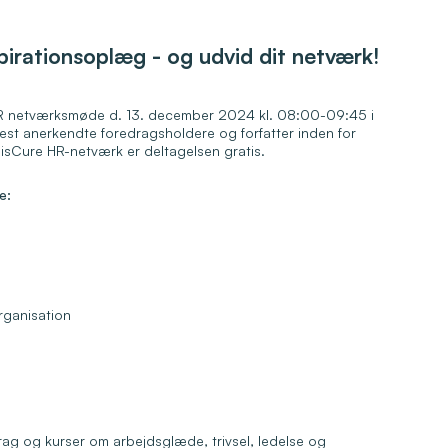
irationsoplæg - og udvid dit netværk!
HR netværksmøde d. 13. december 2024 kl. 08:00-09:45 i
est anerkendte foredragsholdere og forfatter inden for
isCure HR-netværk er deltagelsen gratis.
e:
organisation
rag og kurser om arbejdsglæde, trivsel, ledelse og