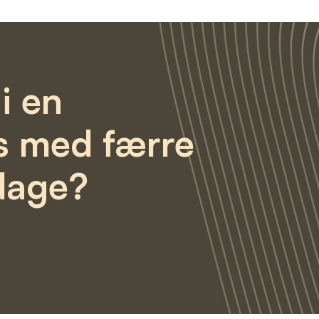
i en
s med færre
dage?