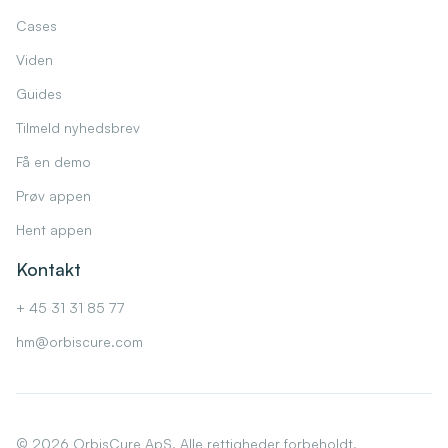
Cases
Viden
Guides
Tilmeld nyhedsbrev
Få en demo
Prøv appen
Hent appen
Kontakt
+ 45 31 31 85 77
hm@orbiscure.com
©
2026
OrbisCure ApS. Alle rettigheder forbeholdt.