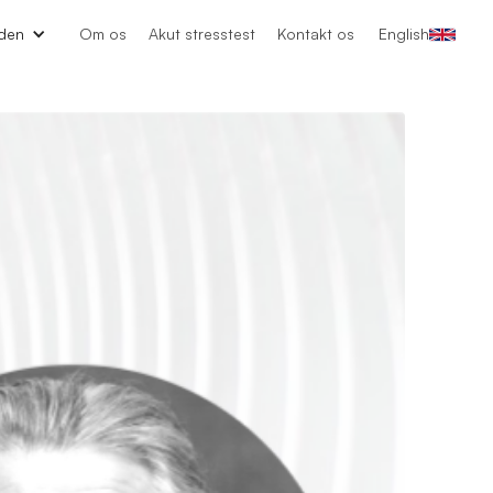
den
Om os
Akut stresstest
Kontakt os
English