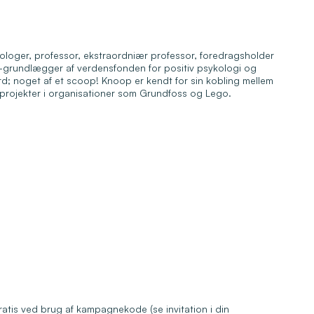
kologer, professor, ekstraordniær professor, foredragsholder
-grundlægger af verdensfonden for positiv psykologi og
d; noget af et scoop! Knoop er kendt for sin kobling mellem
elprojekter i organisationer som Grundfoss og Lego.
tis ved brug af kampagnekode (se invitation i din