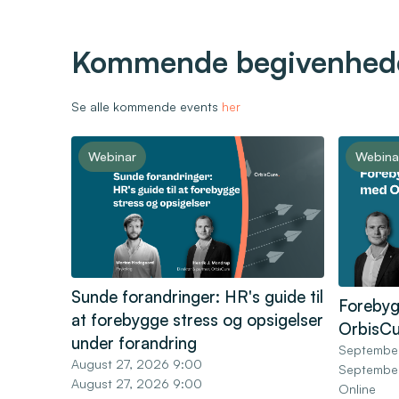
Kommende begivenhed
Se alle kommende events
her
Webinar
Webina
Sunde forandringer: HR's guide til
Forebyg
at forebygge stress og opsigelser
OrbisCu
under forandring
Septembe
August 27, 2026 9:00
Septembe
August 27, 2026 9:00
Online