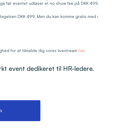
e før eventet udløser et no show fee på DKK 499.
eltagelsen DKK 499. Men du kan komme gratis med i
ighed for at tilmelde dig vores livestream
her
.
ærkt event dedikeret til HR-ledere.
k