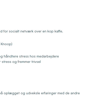
for socialt netværk over en kop kaffe.
k Knoop)
e
 og håndtere stress hos medarbejdere
r stress og fremmer trivsel
op på oplægget og udveksle erfaringer med de andre