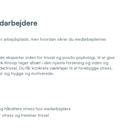
edarbejdere
iv arbejdsplads, men hvordan sikrer du medarbejdernes
e eksperter inden for trivsel og positiv psykologi, til at give
ik Knoop tager afsæt i den nyeste forskning og viden og
ertrivsel. Du får konkrete værktøjer til at forebygge stress,
er sig trygge og motiverede.
e
 og håndtere stress hos medarbejdere
r stress og fremmer trivsel