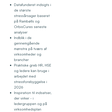
Datafunderet indsigts i
de største
stressårsager baseret
på Rambølls og
OrbisCures seneste
analyser
Indblik i de
gennemgående
mønstre på tværs af
virksomheder og
brancher
Praktiske greb HR, HSE
og ledere kan bruge i
arbejdet med
stressforebyggelse i
2026
Inspiration til indsatser,
der virker - i
ledergruppen og på
virksomhedsplan