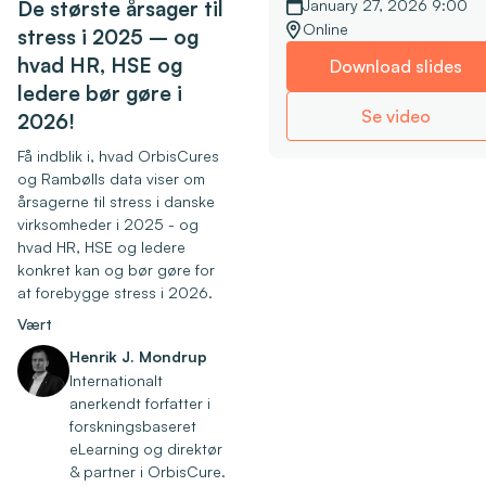
De største årsager til
January 27, 2026 9:00
Online
stress i 2025 – og
hvad HR, HSE og
Download slides
ledere bør gøre i
Se video
2026!
Få indblik i, hvad OrbisCures
og Rambølls data viser om
årsagerne til stress i danske
virksomheder i 2025 - og
hvad HR, HSE og ledere
konkret kan og bør gøre for
at forebygge stress i 2026.
Vært
Henrik J. Mondrup
Internationalt
anerkendt forfatter i
forskningsbaseret
eLearning og direktør
& partner i OrbisCure.