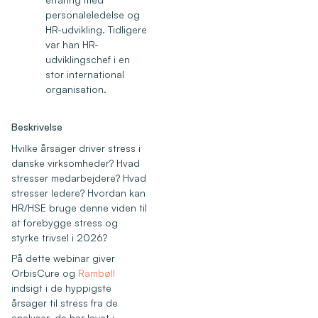
personaleledelse og
HR-udvikling. Tidligere
var han HR-
udviklingschef i en
stor international
organisation.
Beskrivelse
Hvilke årsager driver stress i
danske virksomheder? Hvad
stresser medarbejdere? Hvad
stresser ledere? Hvordan kan
HR/HSE bruge denne viden til
at forebygge stress og
styrke trivsel i 2026?
På dette webinar giver
OrbisCure og
Rambøll
indsigt i de hyppigste
årsager til stress fra de
analyser, de har lavet i